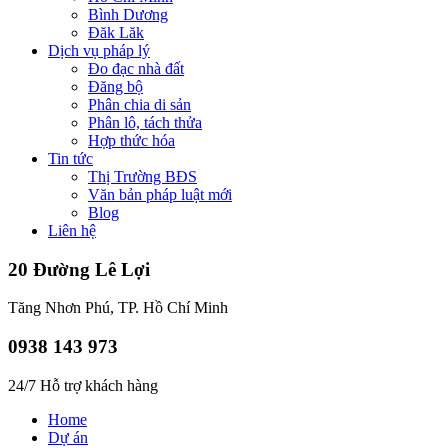
Bình Dương
Đăk Lăk
Dịch vụ pháp lý
Đo đạc nhà đất
Đăng bộ
Phân chia di sản
Phân lô, tách thửa
Hợp thức hóa
Tin tức
Thị Trường BĐS
Văn bản pháp luật mới
Blog
Liên hệ
20 Đường Lê Lợi
Tăng Nhơn Phú, TP. Hồ Chí Minh
0938 143 973
24/7 Hỗ trợ khách hàng
Home
Dự án