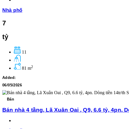
Nhà phố
7
tỷ
11
2
81 m
Added:
06/05/2026
Bán
Bán nhà 4 tầng, Lã Xuân Oai , Q9, 6.6 tỷ, 4pn. 