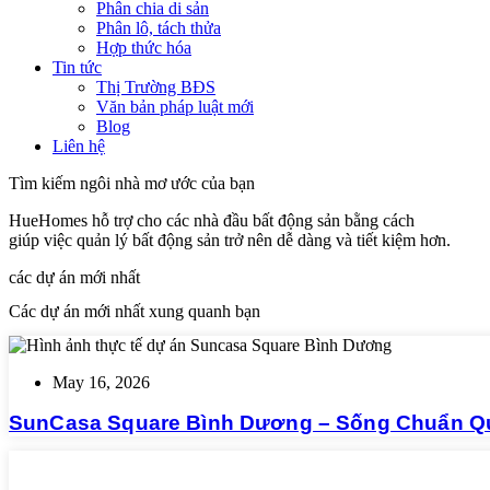
Phân chia di sản
Phân lô, tách thửa
Hợp thức hóa
Tin tức
Thị Trường BĐS
Văn bản pháp luật mới
Blog
Liên hệ
Tìm kiếm ngôi nhà mơ ước của bạn
HueHomes hỗ trợ cho các nhà đầu bất động sản bằng cách
giúp việc quản lý bất động sản trở nên dễ dàng và tiết kiệm hơn.
các dự án mới nhất
Các dự án mới nhất xung quanh bạn
May 16, 2026
SunCasa Square Bình Dương – Sống Chuẩn Quố