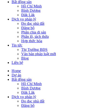
Bất động sản
Hồ Chí Minh
Bình Dương
Đăk Lăk
Dịch vụ pháp lý
Đo đạc nhà đất
Đăng bộ
Phân chia di sản
Phân lô, tách thửa
Hợp thức hóa
Tin tức
Thị Trường BĐS
Văn bản pháp luật mới
Blog
Liên hệ
Home
Dự án
Bất động sản
Hồ Chí Minh
Bình Dương
Đăk Lăk
Dịch vụ pháp lý
Đo đạc nhà đất
Đăng bộ