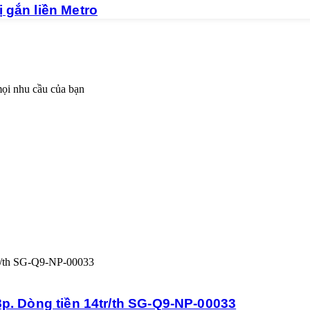
 gắn liền Metro
mọi nhu cầu của bạn
8p. Dòng tiền 14tr/th SG-Q9-NP-00033