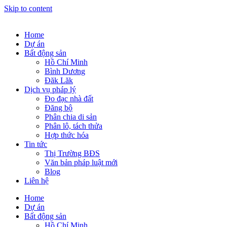
Skip to content
Home
Dự án
Bất động sản
Hồ Chí Minh
Bình Dương
Đăk Lăk
Dịch vụ pháp lý
Đo đạc nhà đất
Đăng bộ
Phân chia di sản
Phân lô, tách thửa
Hợp thức hóa
Tin tức
Thị Trường BĐS
Văn bản pháp luật mới
Blog
Liên hệ
Home
Dự án
Bất động sản
Hồ Chí Minh