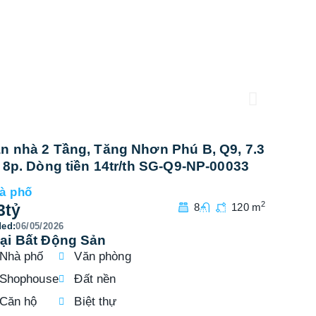
n nhà 2 Tầng, Tăng Nhơn Phú B, Q9, 7.3
Bán nhà
, 8p. Dòng tiền 14tr/th SG-Q9-NP-00033
tỷ, 11p
à phố
Nhà phố
2
3
tỷ
8
120 m
7
tỷ
ed:
06/05/2026
Added:
06/
ại Bất Động Sản
Nhà phố
Văn phòng
Shophouse
Đất nền
Căn hộ
Biệt thự