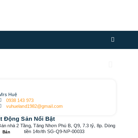
Mrs Huệ
0938 143 973
vuhueland1982@gmail.com
t Động Sản Nổi Bật
Bán
Bán