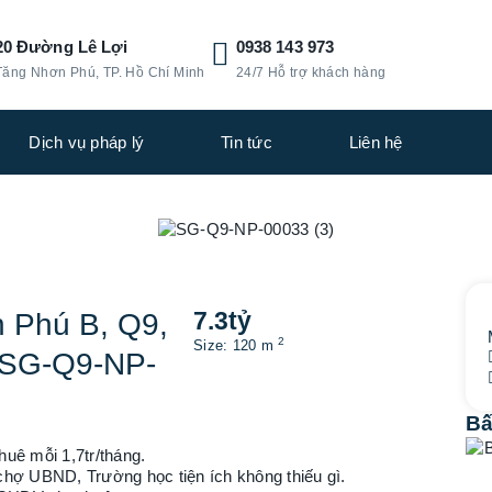
20 Đường Lê Lợi
0938 143 973
Tăng Nhơn Phú, TP. Hồ Chí Minh
24/7 Hỗ trợ khách hàng
Dịch vụ pháp lý
Tin tức
Liên hệ
7.3
tỷ
 Phú B, Q9,
2
Size: 120 m
th SG-Q9-NP-
Bấ
uê mỗi 1,7tr/tháng.
chợ UBND, Trường học tiện ích không thiếu gì.