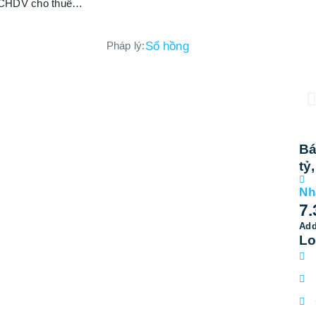
ng CHDV cho thuê…
Pháp lý:
Sổ hồng
Bá
tỷ
Nh
7.
Add
Lo