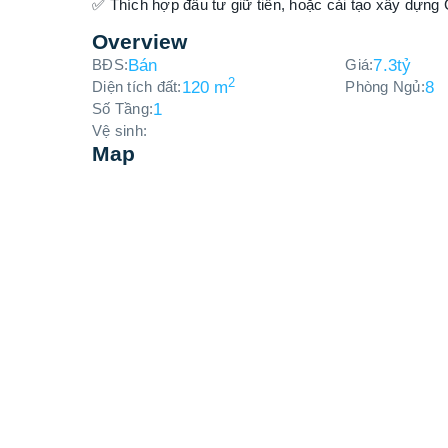
✅ Thích hợp đầu tư giữ tiền, hoặc cải tạo xây dự
Overview
BĐS:
Bán
Giá:
7.3
tỷ
2
Diện tích đất:
120 m
Phòng Ngủ:
8
Số Tầng:
1
Vệ sinh:
Map