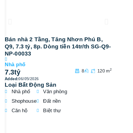
Bán nhà 2 Tầng, Tăng Nhơn Phú B,
Bán nh
Q9, 7.3 tỷ, 8p. Dòng tiền 14tr/th SG-Q9-
Q9, 7 tỷ
NP-00033
NP-000
Nhà phố
Nhà phố
2
7.3
tỷ
8
120 m
7
tỷ
Added:
06/05/2026
Added:
06/
Loại Bất Động Sản
Nhà phố
Văn phòng
Shophouse
Đất nền
Căn hộ
Biệt thự