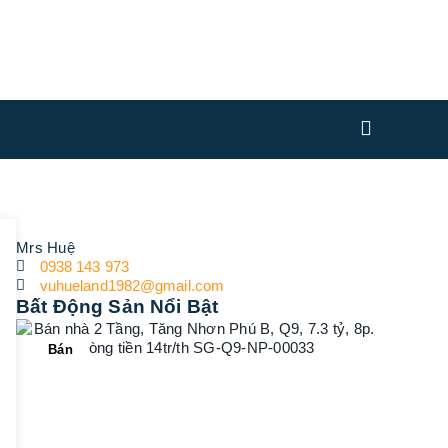
Mrs Huệ
0938 143 973
vuhueland1982@gmail.com
Bất Động Sản Nổi Bật
Bán
Bán