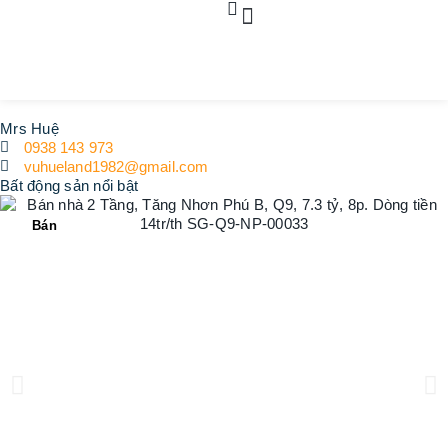
Dự án
Bất động sản
Dịch vụ pháp lý
Tin tức
Liên hệ
Mrs Huệ
0938 143 973
vuhueland1982@gmail.com
Bất động sản nổi bật
Bán