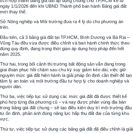
tích hợp thành bảng giá đất áp dụng chung cho TP.HCM kể từ
ngày 1/1/2026 đến khi UBND Thành phố ban hành Bảng giá đất
mới thay thế.
Sở Nông nghiệp và Môi trường đưa ra 4 lý do cho phương án
trên.
Đầu tiên, cả 3 bảng giá đất tại TP.HCM, Bình Dương và Bà Rịa –
Vũng Tàu đều vừa được điều chỉnh và ban hành chính thức theo
đúng quy định, đang trong thời gian áp dụng hợp pháp đến hết
năm 2025.
Thứ hai, trong bối cảnh thị trường bất động sản vẫn đang trong
giai đoạn phục hồi chậm sau chu kỳ suy giảm kéo dài, việc giữ
nguyên mức giá đất hiện hành là giải pháp ổn định cần thiết để tạo
tâm lý an toàn và môi trường đầu tư hợp lý cho doanh nghiệp và
người dân.
Thứ ba, việc tiếp tục sử dụng các mức giá đất đã được thiết kế
phù hợp từng địa phương cũ – và nay được phân vùng địa bàn
trong bảng giá đất chung – sẽ tạo điều kiện duy trì môi trường đầu
tư ổn định, phản ánh đúng năng lực hấp thụ đất đai của từng khu
vực.
Thứ tư, việc tiếp tục sử dụng các bảng giá đất đã điều chỉnh là giải