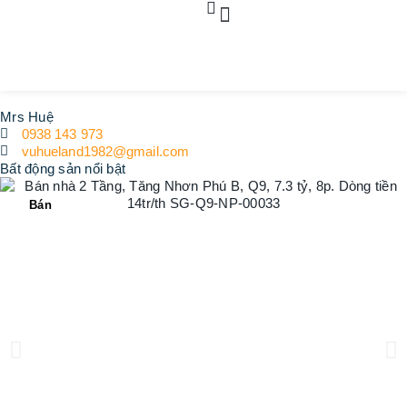
Dự án
Bất động sản
Dịch vụ pháp lý
Tin tức
Liên hệ
Mrs Huệ
0938 143 973
vuhueland1982@gmail.com
Bất động sản nổi bật
Bán