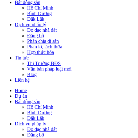
Bất động sản
Hồ Chí Minh
Bình Dương
Đăk Lăk
Dịch vụ pháp lý
Đo đạc nhà đất
Đăng bộ
Phân chia di sản
Phân lô, tách thửa
Hợp thức hóa
Tin tức
Thị Trường BĐS
Văn bản pháp luật mới
Blog
Liên hệ
Home
Dự án
Bất động sản
Hồ Chí Minh
Bình Dương
Đăk Lăk
Dịch vụ pháp lý
Đo đạc nhà đất
Đăng bộ