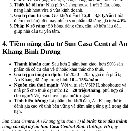
Thiết kế tối ưu:
Nhà phố và shophouse 1 trệt 2 lầu, công
năng linh hoạt vừa ở vừa kinh doanh.
Giá trị đầu tư cao:
Giá khởi điểm từ
2,8 – 3,8 tỷ/căn
(thời
điểm mở bán), đến nay nhiều sản phẩm đã tăng giá trên 40%.
Pháp lý rõ ràng:
Sổ hồng riêng từng căn, sở hữu lâu dài,
giúp nhà đầu tư yên tâm.
4. Tiềm năng đầu tư Sun Casa Central An
Khang Bình Dương
Thanh khoản cao:
Sau hơn 2 năm bàn giao, hơn 90% sản
phẩm đã có cư dân về ở hoặc khai thác cho thuê.
Giá trị gia tăng ổn định:
Từ 2020 – 2025, giá nhà phố tại
An Khang đã tăng trung bình
10 – 15%/năm
.
Nguồn cầu thuê mạnh:
Với vị trí sát VSIP II, shophouse và
nhà phố cho thuê đạt mức
12 – 20 triệu/tháng
, phù hợp cả
cho người Việt và chuyên gia nước ngoài.
Tính biểu tượng:
Là phân khu khởi đầu, An Khang được
đánh giá cao về tính bền vững và tiềm năng tăng giá trong dài
hạn.
Sun Casa Central An Khang (giai đoạn 1) là
bước khởi đầu thành
công của đại dự án Sun Casa Central Bình Dương
. Với quy