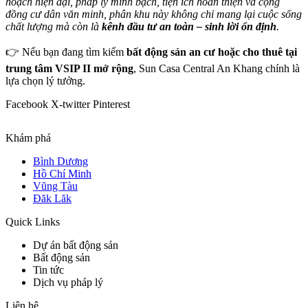
hoạch hiện đại, pháp lý minh bạch, tiện ích hoàn thiện và cộng
đồng cư dân văn minh, phân khu này không chỉ mang lại cuộc sống
chất lượng mà còn là
kênh đầu tư an toàn – sinh lời ổn định
.
👉 Nếu bạn đang tìm kiếm
bất động sản an cư hoặc cho thuê tại
trung tâm VSIP II mở rộng
, Sun Casa Central An Khang chính là
lựa chọn lý tưởng.
Facebook
X-twitter
Pinterest
Khám phá
Bình Dương
Hồ Chí Minh
Vũng Tàu
Đăk Lăk
Quick Links
Dự án bất động sản
Bất động sản
Tin tức
Dịch vụ pháp lý
Liên hệ