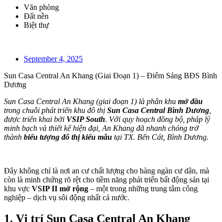
Văn phòng
Đất nền
Biệt thự
September 4, 2025
Sun Casa Central An Khang (Giai Đoạn 1) – Điểm Sáng BĐS Bình
Dương
Sun Casa Central An Khang (giai đoạn 1) là phân khu
mở đầu
trong chuỗi phát triển khu đô thị
Sun Casa Central Bình Dương
,
được triển khai bởi
VSIP South
. Với quy hoạch đồng bộ, pháp lý
minh bạch và thiết kế hiện đại, An Khang đã nhanh chóng trở
thành
biểu tượng đô thị kiểu mẫu
tại TX. Bến Cát, Bình Dương.
Đây không chỉ là nơi an cư chất lượng cho hàng ngàn cư dân, mà
còn là minh chứng rõ rệt cho tiềm năng phát triển bất động sản tại
khu vực
VSIP II mở rộng
– một trong những trung tâm công
nghiệp – dịch vụ sôi động nhất cả nước.
1. Vị trí Sun Casa Central An Khang