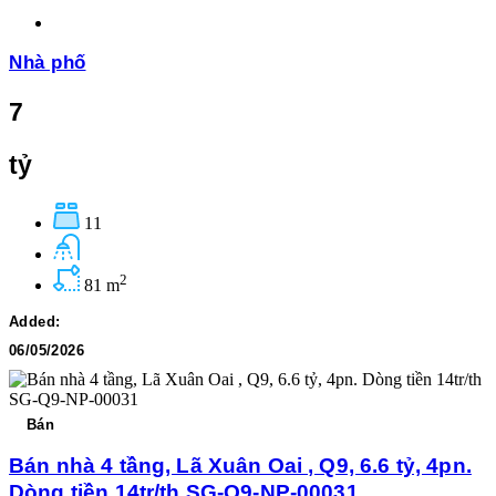
Nhà phố
7
tỷ
11
2
81 m
Added:
06/05/2026
Bán
Bán nhà 4 tầng, Lã Xuân Oai , Q9, 6.6 tỷ, 4pn.
Dòng tiền 14tr/th SG-Q9-NP-00031