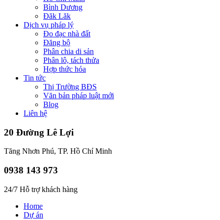
Bình Dương
Đăk Lăk
Dịch vụ pháp lý
Đo đạc nhà đất
Đăng bộ
Phân chia di sản
Phân lô, tách thửa
Hợp thức hóa
Tin tức
Thị Trường BĐS
Văn bản pháp luật mới
Blog
Liên hệ
20 Đường Lê Lợi
Tăng Nhơn Phú, TP. Hồ Chí Minh
0938 143 973
24/7 Hỗ trợ khách hàng
Home
Dự án