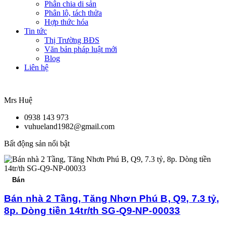
Phân chia di sản
Phân lô, tách thửa
Hợp thức hóa
Tin tức
Thị Trường BĐS
Văn bản pháp luật mới
Blog
Liên hệ
Mrs Huệ
0938 143 973
vuhueland1982@gmail.com
Bất động sản nổi bật
Bán
Bán nhà 2 Tầng, Tăng Nhơn Phú B, Q9, 7.3 tỷ,
8p. Dòng tiền 14tr/th SG-Q9-NP-00033