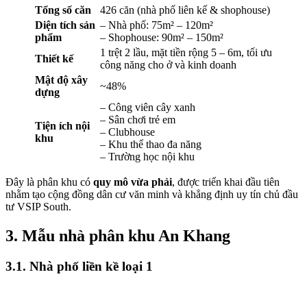
Tổng số căn
426 căn (nhà phố liên kế & shophouse)
Diện tích sản
– Nhà phố: 75m² – 120m²
phẩm
– Shophouse: 90m² – 150m²
1 trệt 2 lầu, mặt tiền rộng 5 – 6m, tối ưu
Thiết kế
công năng cho ở và kinh doanh
Mật độ xây
~48%
dựng
– Công viên cây xanh
– Sân chơi trẻ em
Tiện ích nội
– Clubhouse
khu
– Khu thể thao đa năng
– Trường học nội khu
Đây là phân khu có
quy mô vừa phải
, được triển khai đầu tiên
nhằm tạo cộng đồng dân cư văn minh và khẳng định uy tín chủ đầu
tư VSIP South.
3. Mẫu nhà phân khu An Khang
3.1. Nhà phố liền kề loại 1