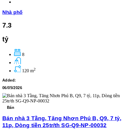
Nhà phố
7.3
tỷ
8
2
120 m
Added:
06/05/2026
Bán
Bán nhà 3 Tầng, Tăng Nhơn Phú B, Q9, 7 tỷ,
11p, Dòng tiền 25tr/th SG-Q9-NP-00032