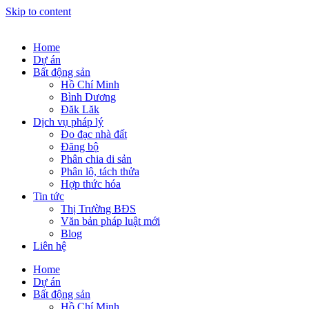
Skip to content
Home
Dự án
Bất động sản
Hồ Chí Minh
Bình Dương
Đăk Lăk
Dịch vụ pháp lý
Đo đạc nhà đất
Đăng bộ
Phân chia di sản
Phân lô, tách thửa
Hợp thức hóa
Tin tức
Thị Trường BĐS
Văn bản pháp luật mới
Blog
Liên hệ
Home
Dự án
Bất động sản
Hồ Chí Minh