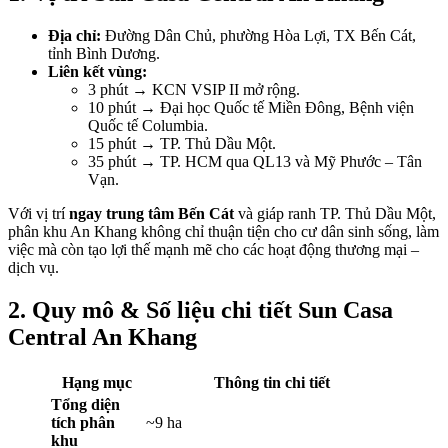
Địa chỉ:
Đường Dân Chủ, phường Hòa Lợi, TX Bến Cát,
tỉnh Bình Dương.
Liên kết vùng:
3 phút → KCN VSIP II mở rộng.
10 phút → Đại học Quốc tế Miền Đông, Bệnh viện
Quốc tế Columbia.
15 phút → TP. Thủ Dầu Một.
35 phút → TP. HCM qua QL13 và Mỹ Phước – Tân
Vạn.
Với vị trí
ngay trung tâm Bến Cát
và giáp ranh TP. Thủ Dầu Một,
phân khu An Khang không chỉ thuận tiện cho cư dân sinh sống, làm
việc mà còn tạo lợi thế mạnh mẽ cho các hoạt động thương mại –
dịch vụ.
2. Quy mô & Số liệu chi tiết Sun Casa
Central An Khang
Hạng mục
Thông tin chi tiết
Tổng diện
tích phân
~9 ha
khu