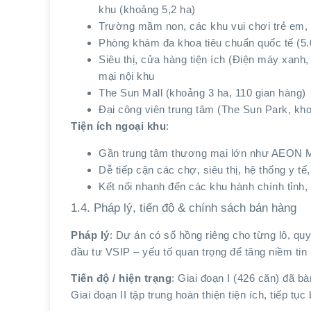
khu (khoảng 5,2 ha)
Trường mầm non, các khu vui chơi trẻ em,
Phòng khám đa khoa tiêu chuẩn quốc tế (5
Siêu thị, cửa hàng tiện ích (Điện máy xanh
mại nội khu
The Sun Mall (khoảng 3 ha, 110 gian hàng)
Đại công viên trung tâm (The Sun Park, kh
Tiện ích ngoại khu
:
Gần trung tâm thương mại lớn như AEON M
Dễ tiếp cận các chợ, siêu thị, hệ thống y 
Kết nối nhanh đến các khu hành chính tỉnh, 
1.4. Pháp lý, tiến độ & chính sách bán hàng
Pháp lý
: Dự án có sổ hồng riêng cho từng lô, qu
đầu tư VSIP – yếu tố quan trọng để tăng niềm tin
Tiến độ / hiện trạng
: Giai đoạn I (426 căn) đã b
Giai đoạn II tập trung hoàn thiện tiện ích, tiếp tụ