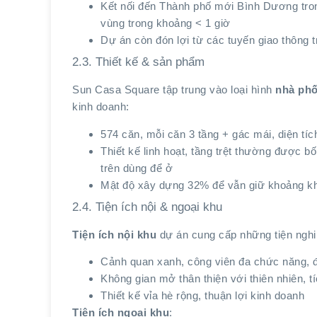
Kết nối đến Thành phố mới Bình Dương tro
vùng trong khoảng < 1 giờ
Dự án còn đón lợi từ các tuyến giao thông 
2.3. Thiết kế & sản phẩm
Sun Casa Square tập trung vào loại hình
nhà phố
kinh doanh:
574 căn, mỗi căn 3 tầng + gác mái, diện tí
Thiết kế linh hoạt, tầng trệt thường được b
trên dùng để ở
Mật độ xây dựng 32% để vẫn giữ khoảng khô
2.4. Tiện ích nội & ngoại khu
Tiện ích nội khu
dự án cung cấp những tiện nghi
Cảnh quan xanh, công viên đa chức năng, 
Không gian mở thân thiện với thiên nhiên, 
Thiết kế vỉa hè rộng, thuận lợi kinh doanh
Tiện ích ngoại khu
: