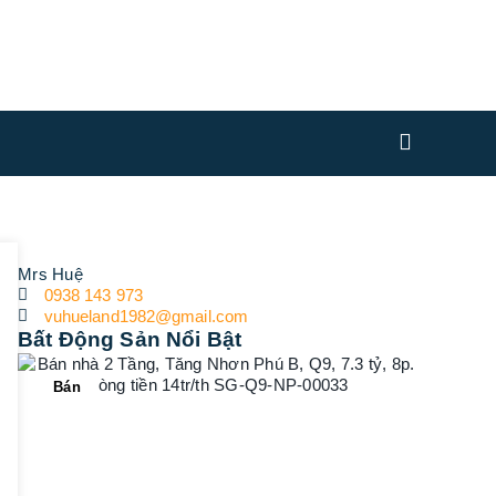
Mrs Huệ
0938 143 973
vuhueland1982@gmail.com
Bất Động Sản Nổi Bật
Bán
Bán