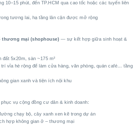
ng 10–15 phút, đến TP.HCM qua cao tốc hoặc các tuyến liên
trong tương lai, hạ tầng lân cận được mở rộng
 thương mại (shophouse)
— sự kết hợp giữa sinh hoạt &
ch đất 5x20m, sàn ~175 m²
ố trí vỉa hè rộng để làm cửa hàng, văn phòng, quán café… tầng
ng gian xanh và tiện ích nội khu
 phục vụ cộng đồng cư dân & kinh doanh:
đường chạy bộ, cây xanh xen kẽ trong dự án
tích hợp không gian ở – thương mại