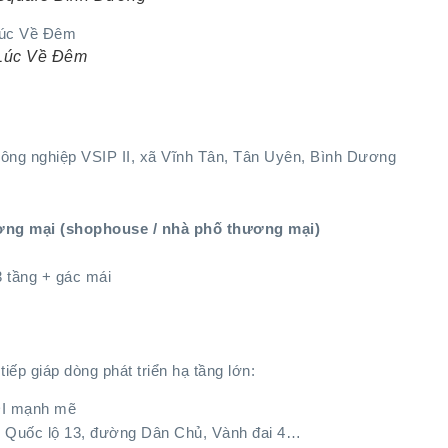
Lúc Về Đêm
– Công nghiệp VSIP II, xã Vĩnh Tân, Tân Uyên, Bình Dương
ơng mại (shophouse / nhà phố thương mại)
3 tầng + gác mái
iếp giáp dòng phát triển hạ tầng lớn:
FDI mạnh mẽ
 Quốc lộ 13, đường Dân Chủ, Vành đai 4…