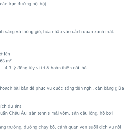
 các trục đường nội bộ)
 ánh sáng và thông gió, hòa nhập vào cảnh quan xanh mát.
ở lên
168 m²
– 4,3 tỷ đồng tùy vị trí & hoàn thiện nội thất
hoạch bài bản để phục vụ cuộc sống tiện nghi, cân bằng giữa
tích dự án)
huẩn Châu Âu: sân tennis mái vòm, sân cầu lông, hồ bơi
ảng trường, đường chạy bộ, cảnh quan ven suốii dịch vụ nội