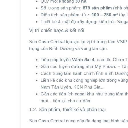
Quy mô: khoảng
30 ha
Số lượng sản phẩm:
879 sản phẩm
(nhà ph
Diện tích sản phẩm: từ ~
100 – 250 m²
tùy l
Thiết kế & mật độ xây dựng: kiến trúc Sin
Vị trí chiến lược & kết nối
Sun Casa Central tọa lạc tại vị trí trung tâm VSIP
trọng của Bình Dương và vùng lân cận:
Tiếp giáp tuyến
Vành đai 4
, cao tốc Chơn 
Gần các tuyến đường như Mỹ Phước – Tân
Cách trung tâm hành chính tỉnh Bình Dương
Liền kề các khu công nghiệp lớn trong v
Nam Tân Uyên, KCN Phú Gia…
Gần các tiện ích ngoại khu như trung tâm t
mại – tiện lợi cho cư dân
1.2. Sản phẩm, thiết kế và phân loại
Sun Casa Central cung cấp đa dạng loại hình sả