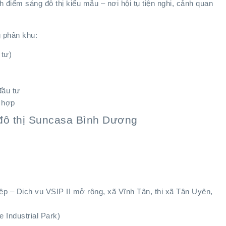
điểm sáng đô thị kiểu mẫu – nơi hội tụ tiện nghi, cảnh quan
g phân khu:
 tư)
đầu tư
 hợp
 đô thị Suncasa Bình Dương
iệp – Dịch vụ VSIP II mở rộng, xã Vĩnh Tân, thị xã Tân Uyên,
 Industrial Park)