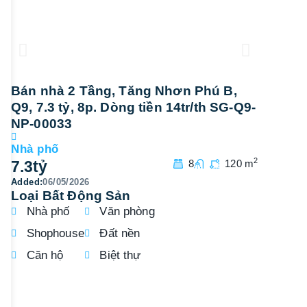
Bán nhà 2 Tầng, Tăng Nhơn Phú B,
Bán nh
Q9, 7.3 tỷ, 8p. Dòng tiền 14tr/th SG-Q9-
Q9, 7 tỷ
NP-00033
NP-000
Nhà phố
Nhà phố
2
7.3
tỷ
8
120 m
7
tỷ
Added:
06/05/2026
Added:
06/
Loại Bất Động Sản
Nhà phố
Văn phòng
Shophouse
Đất nền
Căn hộ
Biệt thự