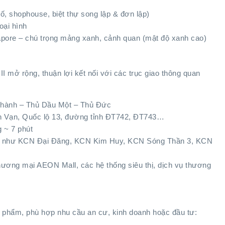
ố, shophouse, biệt thự song lập & đơn lập)
oại hình
gapore – chú trọng mảng xanh, cảnh quan (mật độ xanh cao)
 II mở rộng, thuận lợi kết nối với các trục giao thông quan
Thành – Thủ Dầu Một – Thủ Đức
 Vạn, Quốc lộ 13, đường tỉnh ĐT742, ĐT743…
 ~ 7 phút
ùng như KCN Đại Đăng, KCN Kim Huy, KCN Sóng Thần 3, KCN
hương mại AEON Mall, các hệ thống siêu thị, dịch vụ thương
n phẩm, phù hợp nhu cầu an cư, kinh doanh hoặc đầu tư: