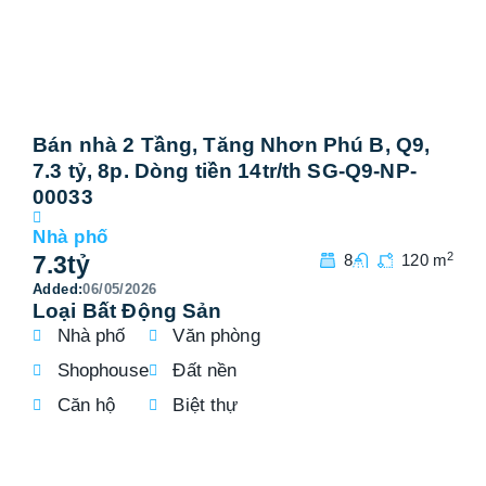
Bán nhà 2 Tầng, Tăng Nhơn Phú B, Q9,
Bá
7.3 tỷ, 8p. Dòng tiền 14tr/th SG-Q9-NP-
tỷ,
00033
Nhà
7
t
Nhà phố
2
7.3
tỷ
8
120 m
Add
Added:
06/05/2026
Loại Bất Động Sản
Nhà phố
Văn phòng
Shophouse
Đất nền
Căn hộ
Biệt thự