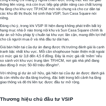
thông liên vùng, mà còn trực tiếp góp phần nâng cao chất lượng
hạ tầng cho khu vực TP.HCM mới nói chung và cho cư dân tại
các khu đô thị thuộc hệ sinh thái VSIP, Sun Casa Square nói
riêng.
Đáng chú ý, trong khi VSIP III hiện đang không phát triển bất kỳ
hạng mục nhà ở nào trong nội khu và Sun Casa Square chính là
dự án sở hữu pháp lý chuẩn tại khu vực lân cận, mang đến lợi thế
cho cả người mua ở và nhà đầu tư dài hạn.
Giá bán hiện tại của dự án đang được thị trường đánh giá là cạnh
tranh bậc nhất khu vực. Mỗi căn shophouse hoàn thiện mặt ngoài
có mức giá từ 3,8 đến 4,5 tỉ đồng. Đây là mức giá rất ‘mềm’ nếu
so sánh với khu vực trung tâm TP.HCM, nơi giá nhà phố đang
dao động ở mức 50-60 triệu đồng/m².
Với những gì dự án sở hữu, giá hiện tại của dự án được đánh giá
là còn nhiều dư địa tăng trưởng, đặc biệt trong bối cảnh hạ tầng
giao thông và đô thị liên tục được đầu tư mở rộng.
Thương hiệu chủ đầu tư VSIP