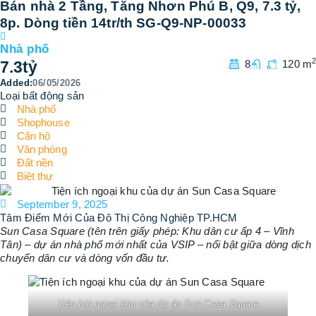
Bán nhà 2 Tầng, Tăng Nhơn Phú B, Q9, 7.3 tỷ,
8p. Dòng tiền 14tr/th SG-Q9-NP-00033
Nhà phố
2
7.3
tỷ
8
120 m
Added:
06/05/2026
Loại bất động sản
Nhà phố
Shophouse
Căn hộ
Văn phòng
Đất nền
Biệt thự
September 9, 2025
Tâm Điểm Mới Của Đô Thị Công Nghiệp TP.HCM
Sun Casa Square (tên trên giấy phép: Khu dân cư ấp 4 – Vĩnh
Tân) – dự án nhà phố mới nhất của VSIP – nổi bật giữa dòng dịch
chuyển dân cư và dòng vốn đầu tư.
Tiện ích ngoại khu của dự án Sun Casa Square