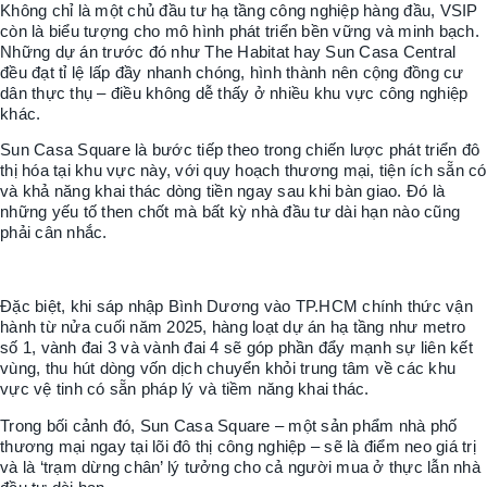
Không chỉ là một chủ đầu tư hạ tầng công nghiệp hàng đầu, VSIP
còn là biểu tượng cho mô hình phát triển bền vững và minh bạch.
Những dự án trước đó như The Habitat hay Sun Casa Central
đều đạt tỉ lệ lấp đầy nhanh chóng, hình thành nên cộng đồng cư
dân thực thụ – điều không dễ thấy ở nhiều khu vực công nghiệp
khác.
Sun Casa Square là bước tiếp theo trong chiến lược phát triển đô
thị hóa tại khu vực này, với quy hoạch thương mại, tiện ích sẵn có
và khả năng khai thác dòng tiền ngay sau khi bàn giao. Đó là
những yếu tố then chốt mà bất kỳ nhà đầu tư dài hạn nào cũng
phải cân nhắc.
Đặc biệt, khi sáp nhập Bình Dương vào TP.HCM chính thức vận
hành từ nửa cuối năm 2025, hàng loạt dự án hạ tầng như metro
số 1, vành đai 3 và vành đai 4 sẽ góp phần đẩy mạnh sự liên kết
vùng, thu hút dòng vốn dịch chuyển khỏi trung tâm về các khu
vực vệ tinh có sẵn pháp lý và tiềm năng khai thác.
Trong bối cảnh đó, Sun Casa Square – một sản phẩm nhà phố
thương mại ngay tại lõi đô thị công nghiệp – sẽ là điểm neo giá trị
và là ‘trạm dừng chân’ lý tưởng cho cả người mua ở thực lẫn nhà