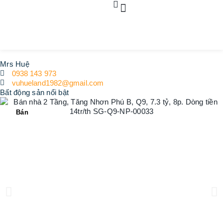
Dự án
Bất động sản
Dịch vụ pháp lý
Tin tức
Liên hệ
Mrs Huệ
0938 143 973
vuhueland1982@gmail.com
Bất động sản nổi bật
Bán