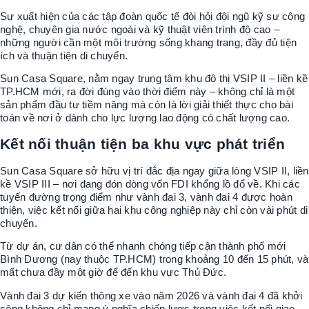
Sự xuất hiện của các tập đoàn quốc tế đòi hỏi đội ngũ kỹ sư công
nghệ, chuyên gia nước ngoài và kỹ thuật viên trình độ cao –
những người cần một môi trường sống khang trang, đầy đủ tiện
ích và thuận tiện di chuyển.
Sun Casa Square, nằm ngay trung tâm khu đô thị VSIP II – liền kề
TP.HCM mới, ra đời đúng vào thời điểm này – không chỉ là một
sản phẩm đầu tư tiềm năng mà còn là lời giải thiết thực cho bài
toán về nơi ở dành cho lực lượng lao động có chất lượng cao.
Kết nối thuận tiện ba khu vực phát triển
Sun Casa Square sở hữu vị trí đắc địa ngay giữa lòng VSIP II, liền
kề VSIP III – nơi đang đón dòng vốn FDI khổng lồ đổ về. Khi các
tuyến đường trọng điểm như vành đai 3, vành đai 4 được hoàn
thiện, việc kết nối giữa hai khu công nghiệp này chỉ còn vài phút di
chuyển.
Từ dự án, cư dân có thể nhanh chóng tiếp cận thành phố mới
Bình Dương (nay thuộc TP.HCM) trong khoảng 10 đến 15 phút, và
mất chưa đầy một giờ để đến khu vực Thủ Đức.
Vành đai 3 dự kiến thông xe vào năm 2026 và vành đai 4 đã khởi
công không chỉ mang ý nghĩa chiến lược trong việc kết nối giao