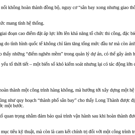
 nối không hoàn thành đồng bộ, nguy cơ “sân bay xong nhưng giao thôn
hức mang tính hệ thống.
giai đoạn cao điểm đặt áp lực lớn lên khả năng tổ chức thi công, đặc bi
ựng do tình hình quốc tế không chỉ làm tăng tổng mức đầu tư mà còn ảnh
ho thấy những “điểm nghẽn mềm” trong quản lý dự án, có thể gây ảnh 
yếu tố thời tiết – một biến số khó kiểm soát nhưng lại có tác động lớn 
hoàn thành một công trình hàng không, mà hướng tới xây dựng một hệ s
r, cũng như quy hoạch “thành phố sân bay” cho thấy Long Thành được đị
ước một bước.
ố quan trọng nhằm đảm bảo quá trình vận hành sau khi hoàn thành được
c tiêu kỹ thuật, mà còn là cam kết chính trị đối với một công trình t