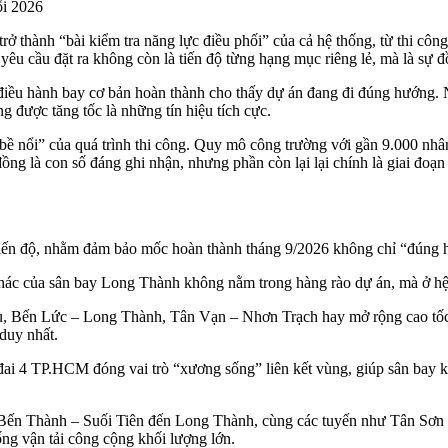
ối 2026
 thành “bài kiểm tra năng lực điều phối” của cả hệ thống, từ thi công
êu cầu đặt ra không còn là tiến độ từng hạng mục riêng lẻ, mà là sự đ
điều hành bay cơ bản hoàn thành cho thấy dự án đang đi đúng hướng. 
ng được tăng tốc là những tín hiệu tích cực.
 “bề nổi” của quá trình thi công. Quy mô công trường với gần 9.000 nhâ
ồng là con số đáng ghi nhận, nhưng phần còn lại lại chính là giai đoạn
lại tiến độ, nhằm đảm bảo mốc hoàn thành tháng 9/2026 không chỉ “đúng
thác của sân bay Long Thành không nằm trong hàng rào dự án, mà ở hệ 
 Tàu, Bến Lức – Long Thành, Tân Vạn – Nhơn Trạch hay mở rộng cao t
duy nhất.
đai 4 TP.HCM đóng vai trò “xương sống” liên kết vùng, giúp sân bay
tro Bến Thành – Suối Tiên đến Long Thành, cùng các tuyến như Tân 
ng vận tải công cộng khối lượng lớn.