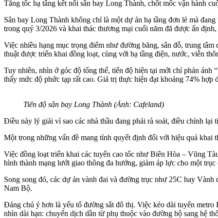
Tăng tốc hạ tầng kết nối sân bay Long Thành, chốt mốc vận hành cu
Sân bay Long Thành không chỉ là một dự án hạ tầng đơn lẻ mà đang trở
trong quý 3/2026 và khai thác thương mại cuối năm đã được ấn định, y
Việc nhiều hạng mục trọng điểm như đường băng, sân đỗ, trung tâm 
thuật được triển khai đồng loạt, cùng với hạ tầng điện, nước, viễn thô
Tuy nhiên, nhìn ở góc độ tổng thể, tiến độ hiện tại mới chỉ phản ánh
thấy mức độ phức tạp rất cao. Giá trị thực hiện đạt khoảng 74% hợp đ
Tiến độ sân bay Long Thành (Ảnh: Cafeland)
Điều này lý giải vì sao các nhà thầu đang phải rà soát, điều chỉnh 
Một trong những vấn đề mang tính quyết định đối với hiệu quả khai 
Việc đồng loạt triển khai các tuyến cao tốc như Biên Hòa – Vũng
hình thành mạng lưới giao thông đa hướng, giảm áp lực cho một trục 
Song song đó, các dự án vành đai và đường trục như 25C hay Vành 
Nam Bộ.
Đáng chú ý hơn là yếu tố đường sắt đô thị. Việc kéo dài tuyến me
nhìn dài hạn: chuyển dịch dần từ phụ thuộc vào đường bộ sang hệ thố