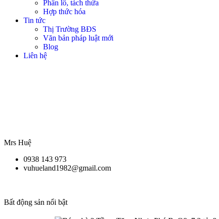
Phân lô, tách thửa
Hợp thức hóa
Tin tức
Thị Trường BĐS
Văn bản pháp luật mới
Blog
Liên hệ
Mrs Huệ
0938 143 973
vuhueland1982@gmail.com
Bất động sản nổi bật