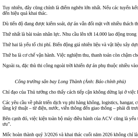
Tuy nhiên, đây cũng chính là điểm nghẽn lớn nhất. Nếu các tuyến kết
đến hiệu quả khai thác.
Dù tiến độ đang được kiểm soát, dự án vẫn đối mặt với nhiều thách t
Thứ nhất là bài toán nhân lực. Nhu cầu lên tới 14.000 lao động trong 
Thứ hai là yếu tố chi phí. Biến động giá nhiên liệu và vật liệu xây d
Thứ ba là cơ chế vận hành. Việc nghiệm thu, thanh toán còn chậm c
Ngoài ra, đặc thù thi công ngoài trời khiến dự án phụ thuộc nhiều vào 
Công trường sân bay Long Thành (Ảnh: Báo chính phủ)
Chỉ đạo của Thủ tướng cho thấy cách tiếp cận không dừng lại ở việc 
Các yêu cầu về phát triển dịch vụ phi hàng không, logistics, hanga
tầng kỹ thuật – từ điện, nước, viễn thông đến giao thông – phải đi tr
Bên cạnh đó, việc kiện toàn bộ máy điều hành của ACV cũng là yếu t
ưu”.
Mốc hoàn thành quý 3/2026 và khai thác cuối năm 2026 không chỉ là mụ