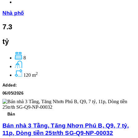
Nhà phố
7.3
tỷ
8
2
120 m
Added:
06/05/2026
Bán
Bán nhà 3 Tầng, Tăng Nhơn Phú B, Q9, 7 tỷ,
11p, Dòng tiền 25tr/th SG-Q9-NP-00032