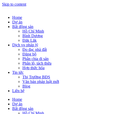
Skip to content
Home
Dự án
Bất động sản
Hồ Chí Minh
Bình Dương
Đăk Lăk
Dịch vụ pháp lý
Đo đạc nhà đất
Đăng bộ
Phân chia di sản
Phân lô, tách thửa
Hợp thức hóa
Tin tức
Thị Trường BĐS
Văn bản pháp luật mới
Blog
Liên hệ
Home
Dự án
Bất động sản
Hồ Chí Minh