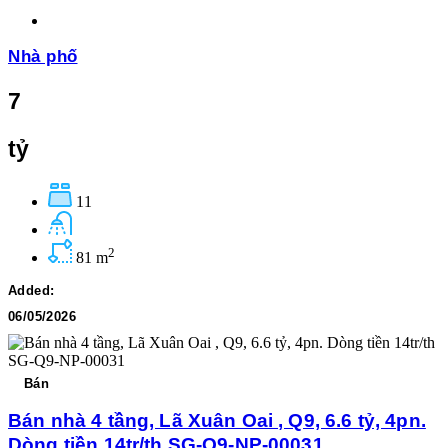
Nhà phố
7
tỷ
11
2
81 m
Added:
06/05/2026
Bán
Bán nhà 4 tầng, Lã Xuân Oai , Q9, 6.6 tỷ, 4pn.
Dòng tiền 14tr/th SG-Q9-NP-00031