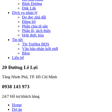
Bình Dương
Đăk Lăk
Dịch vụ pháp lý
Đo đạc nhà đất
Đăng bộ
Phân chia di sản
Phân lô, tách thửa
Hợp thức hóa
Tin tức
Thị Trường BĐS
Văn bản pháp luật mới
Blog
Liên hệ
20 Đường Lê Lợi
Tăng Nhơn Phú, TP. Hồ Chí Minh
0938 143 973
24/7 Hỗ trợ khách hàng
Home
Dự án