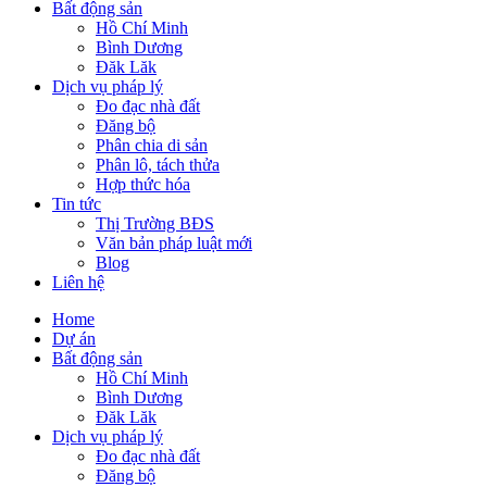
Bất động sản
Hồ Chí Minh
Bình Dương
Đăk Lăk
Dịch vụ pháp lý
Đo đạc nhà đất
Đăng bộ
Phân chia di sản
Phân lô, tách thửa
Hợp thức hóa
Tin tức
Thị Trường BĐS
Văn bản pháp luật mới
Blog
Liên hệ
Home
Dự án
Bất động sản
Hồ Chí Minh
Bình Dương
Đăk Lăk
Dịch vụ pháp lý
Đo đạc nhà đất
Đăng bộ