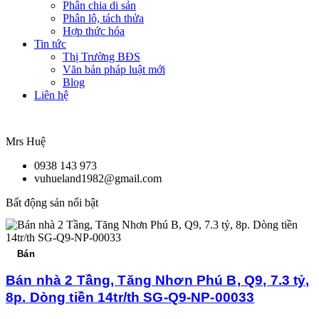
Phân chia di sản
Phân lô, tách thửa
Hợp thức hóa
Tin tức
Thị Trường BĐS
Văn bản pháp luật mới
Blog
Liên hệ
Mrs Huệ
0938 143 973
vuhueland1982@gmail.com
Bất động sản nổi bật
Bán
Bán nhà 2 Tầng, Tăng Nhơn Phú B, Q9, 7.3 tỷ,
8p. Dòng tiền 14tr/th SG-Q9-NP-00033