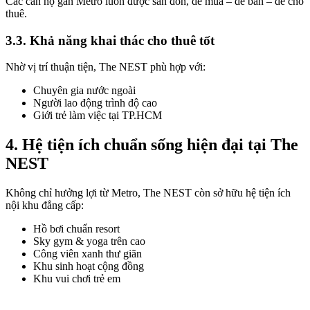
Các căn hộ gần Metro luôn được săn đón, dễ mua – dễ bán – dễ cho
thuê.
3.3. Khả năng khai thác cho thuê tốt
Nhờ vị trí thuận tiện, The NEST phù hợp với:
Chuyên gia nước ngoài
Người lao động trình độ cao
Giới trẻ làm việc tại TP.HCM
4. Hệ tiện ích chuẩn sống hiện đại tại The
NEST
Không chỉ hưởng lợi từ Metro, The NEST còn sở hữu hệ tiện ích
nội khu đẳng cấp:
Hồ bơi chuẩn resort
Sky gym & yoga trên cao
Công viên xanh thư giãn
Khu sinh hoạt cộng đồng
Khu vui chơi trẻ em