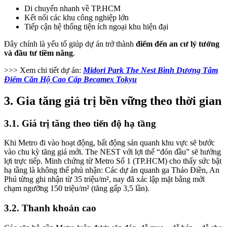
Di chuyển nhanh về TP.HCM
Kết nối các khu công nghiệp lớn
Tiếp cận hệ thống tiện ích ngoại khu hiện đại
Đây chính là yếu tố giúp dự án trở thành
điểm đến an cư lý tưởng
và đầu tư tiềm năng
.
>>> Xem chi tiết dự án:
Midori Park The Nest Bình Dương Tâm
Điểm Căn Hộ Cao Cấp Becamex Tokyu
3. Gia tăng giá trị bền vững theo thời gian
3.1. Giá trị tăng theo tiến độ hạ tầng
Khi Metro đi vào hoạt động, bất động sản quanh khu vực sẽ bước
vào chu kỳ tăng giá mới. The NEST với lợi thế “đón đầu” sẽ hưởng
lợi trực tiếp. Minh chứng từ Metro Số 1 (TP.HCM) cho thấy sức bật
hạ tầng là không thể phủ nhận: Các dự án quanh ga Thảo Điền, An
Phú từng ghi nhận từ 35 triệu/m², nay đã xác lập mặt bằng mới
chạm ngưỡng 150 triệu/m² (tăng gấp 3,5 lần).
3.2. Thanh khoản cao