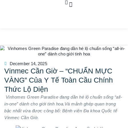
Dự án
Bất động sản
Dịch vụ pháp lý
Tin tức
Liên hệ
December 14, 2025
Vinmec Cần Giờ – “CHUẨN MỰC
VÀNG” Của Y Tế Toàn Cầu Chính
Thức Lộ Diện
Vinhomes Green Paradise đang dần hé lộ chuẩn sống “all-
in-one” dành cho giới tinh hoa.Và mảnh ghép quan trọng
bậc nhất vừa được công bố: Bệnh viện Đa khoa Quốc tế
Vinmec Cần Giờ.