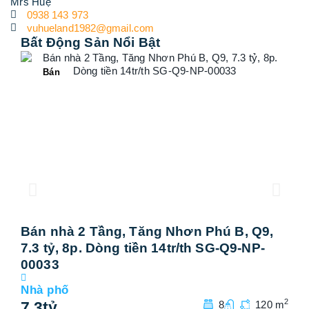
Mrs Huệ
0938 143 973
vuhueland1982@gmail.com
Bất Động Sản Nổi Bật
Bán
Bán nhà 2 Tầng, Tăng Nhơn Phú B, Q9,
Bá
7.3 tỷ, 8p. Dòng tiền 14tr/th SG-Q9-NP-
tỷ,
00033
Nhà
7
t
Nhà phố
2
7.3
tỷ
8
120 m
Add